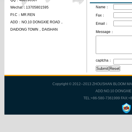
QQ：
460796307
Name：
Wechat：
13705801595
P.I.C：
MR.REN
Fax：
ADD：
NO.10 DONGXIE ROAD，
Email：
DAIDONG TOWN，DAISHAN
Message：
captcha：
Copyright © 2012--2013 ZHOUSHAN BLOOM MA
ADD:NO.10 DONGXI
TEL:+86-580-7361999 FAX:+