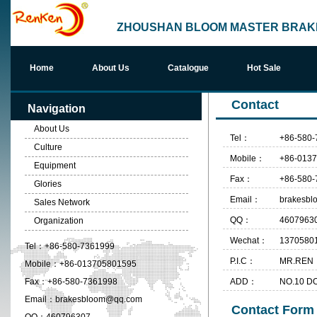
ZHOUSHAN BLOOM MASTER BRAKE
Home
About Us
Catalogue
Hot Sale
Contact
Navigation
About Us
Tel：
+86-580-
Culture
Mobile：
+86-013
Equipment
Fax：
+86-580-
Glories
Email：
brakesb
Sales Network
QQ：
4607963
Organization
Wechat：
1370580
Tel：
+86-580-7361999
P.I.C：
MR.REN
Mobile：
+86-013705801595
Fax：
+86-580-7361998
ADD：
NO.10 
Email：
brakesbloom@qq.com
Contact Form